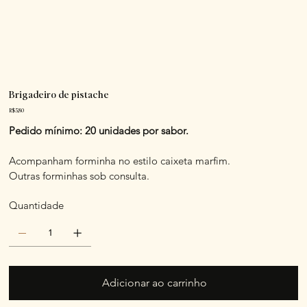
Brigadeiro de pistache
Preço
R$ 5,80
Pedido mínimo: 20 unidades por sabor.
Acompanham forminha no estilo caixeta marfim.
Outras forminhas sob consulta.
Quantidade
Adicionar ao carrinho