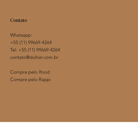
Contato
Whatsapp:
+55 (11) 99669-4264
Tel: +55 (11)
99669-4264
contato@dultier.com.br
Compre pelo Ifood
Compre pelo Rappi