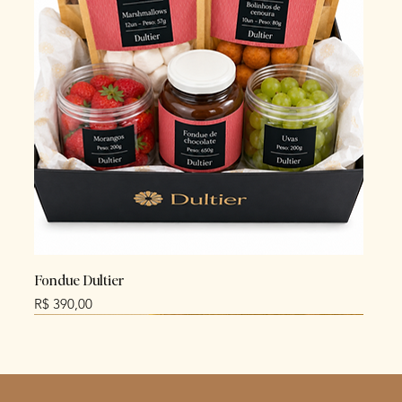
Fondue Dultier
Preço
R$ 390,00
NEW
NEW
NEW