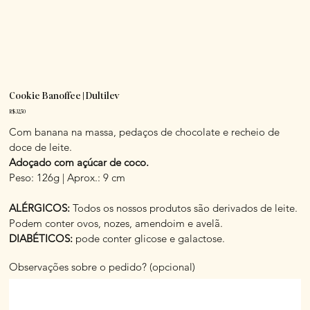
Cookie Banoffee | Dultilev
Preço
R$ 32,50
Com banana na massa, pedaços de chocolate e recheio de
doce de leite.
Adoçado com açúcar de coco.
Peso: 126g | Aprox.: 9 cm
ALÉRGICOS:
Todos os nossos produtos são derivados de leite.
Podem conter ovos, nozes, amendoim e avelã.
DIABÉTICOS:
pode conter glicose e galactose.
Observações sobre o pedido? (opcional)
Até
500
caracteres.