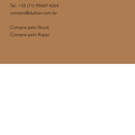
Tel: +55 (11)
99669-4264
contato@dultier.com.br
Compre pelo Ifood
Compre pelo Rappi