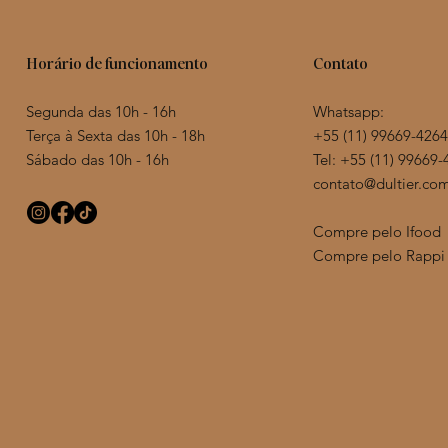
Contato
Horário de funcionamento
Whatsapp:
Segunda das 10h - 16h
+55 (11) 99669-4264
Terça à Sexta das 10h - 18h
Tel: +55 (11)
99669-
Sábado das 10h - 16h
contato@dultier.com
Compre pelo Ifood
Corações de canela
Lótus de Especiarias
Bolo Red Velvet Tradicional
Caixa 8
Lótus de
Bolo Nak
Compre pelo Rappi
banhado
Preço
Preço
Preço
Preço
Preço
R$ 125,00
R$ 230,00
R$ 270,00
R$ 210,0
R$ 385,0
Preço
R$ 170,0