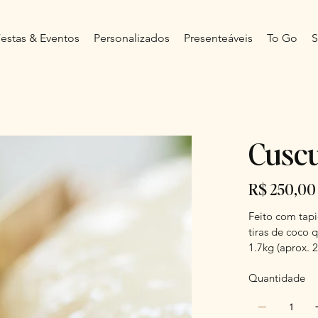
estas & Eventos
Personalizados
Presenteáveis
To Go
S
Cuscu
Preço
R$ 250,00
Feito com tap
tiras de coco 
1.7kg (aprox. 2
Quantidade