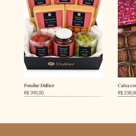
Fondue Dultier
Caixa co
Preço
Preço
R$ 390,00
R$ 238,0
NEW
NEW