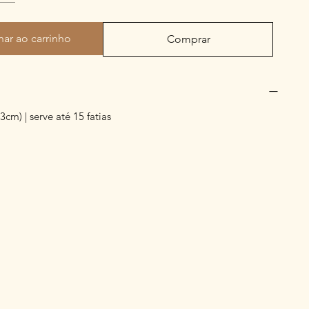
nar ao carrinho
Comprar
3cm) | serve até 15 fatias