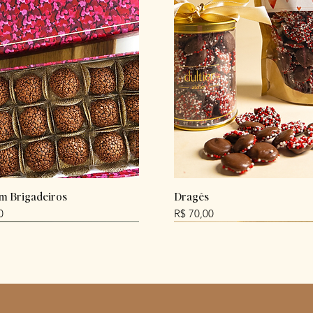
m Brigadeiros
Dragês
Preço
0
R$ 70,00