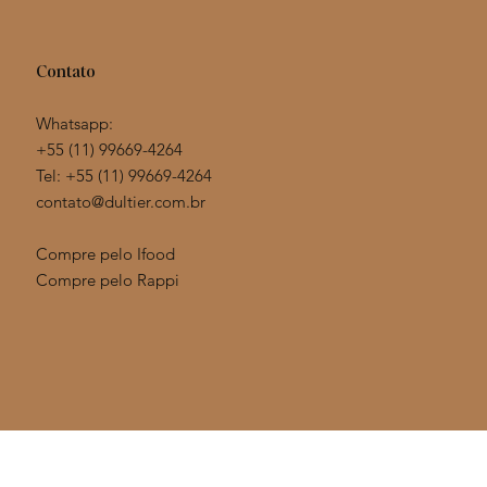
Contato
Whatsapp:
+55 (11) 99669-4264
Tel: +55 (11)
99669-4264
contato@dultier.com.br
Compre pelo Ifood
Compre pelo Rappi