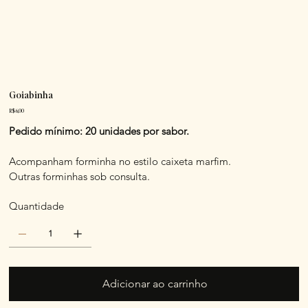
Goiabinha
Preço
R$ 6,00
Pedido mínimo: 20 unidades por sabor.
Acompanham forminha no estilo caixeta marfim.
Outras forminhas sob consulta.
Quantidade
Adicionar ao carrinho