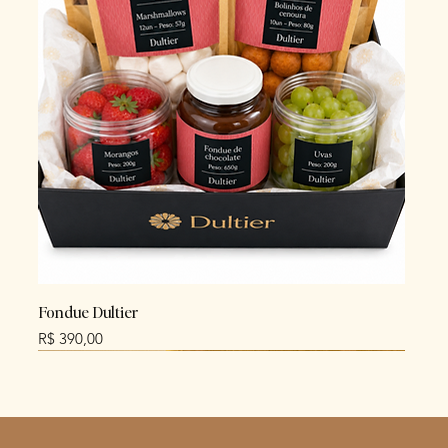
Fondue Dultier
Preço
R$ 390,00
NEW
NEW
NEW