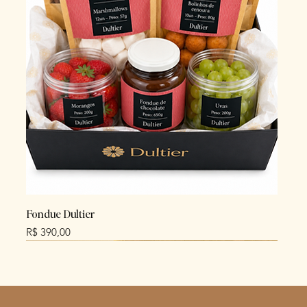
Fondue Dultier
Preço
R$ 390,00
NEW
NEW
NEW