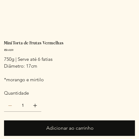
Mini Torta de Frutas Vermelhas
Preço
R$ 140,00
750g | Serve até 6 fatias
Diâmetro: 17cm
*morango e mirtilo
Quantidade
Adicionar ao carrinho