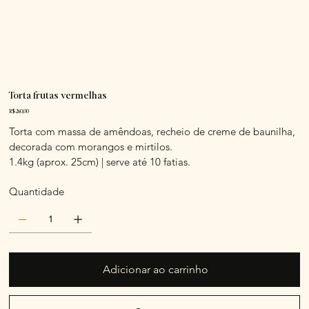
⁠Torta frutas vermelhas
Preço
R$ 260,00
Torta com massa de amêndoas, recheio de creme de baunilha,
decorada com morangos e mirtilos.
1.4kg (aprox. 25cm) | serve até 10 fatias.
Quantidade
Adicionar ao carrinho