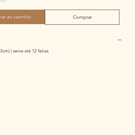
nar ao carrinho
Comprar
3cm) | serve até 12 fatias