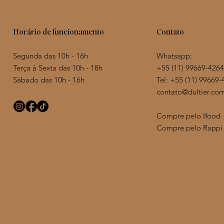
Contato
Horário de funcionamento
Whatsapp:
Segunda das 10h - 16h
+55 (11) 99669-4264
Terça à Sexta das 10h - 18h
Tel: +55 (11)
99669-
Sábado das 10h - 16h
contato@dultier.com
Compre pelo Ifood
Corações de canela
Lótus de Especiarias
Bolo Red Velvet Tradicional
Caixa 8
Lótus de
Bolo Nak
Compre pelo Rappi
banhado
Preço
Preço
Preço
Preço
Preço
R$ 125,00
R$ 230,00
R$ 270,00
R$ 210,0
R$ 385,0
Preço
R$ 170,0