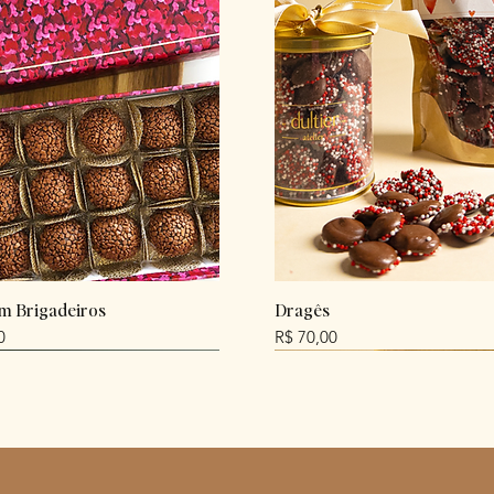
m Brigadeiros
Dragês
Preço
0
R$ 70,00