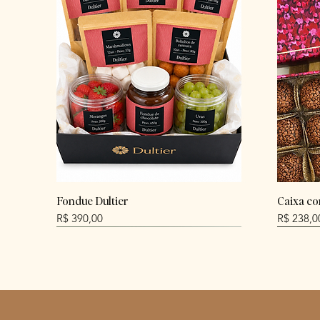
Fondue Dultier
Caixa co
Preço
Preço
R$ 390,00
R$ 238,0
NEW
NEW