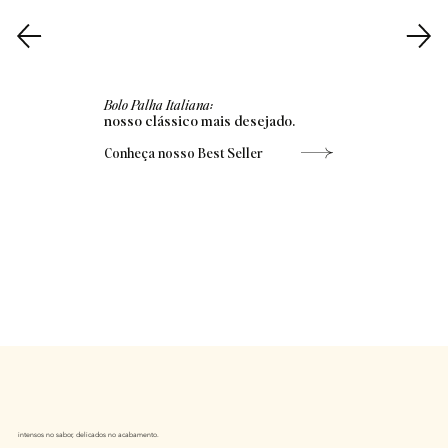
Bolo Palha Italiana:
nosso clássico mais desejado.
Conheça nosso Best Seller
intensos no sabor, delicados no acabamento.