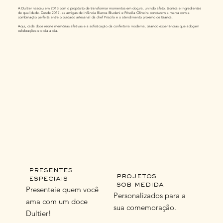
A Dultier nasceu em 2013 com o propósito de transformar momentos em doçura, unindo afeto, técnica e ingredientes
de qualidade. Desde 2017, as amigas de infância Bianca Bludeni e Priscila Oliveira conduzem a marca com a
combinação perfeita entre o cuidado artesanal da chef Priscila e o atendimento próximo de Bianca.
Aqui, cada doce reúne memórias afetivas e a sofisticação da confeitaria moderna, criando experiências que adoçam
celebrações e o dia a dia.
presentes
projetos
especiais
sob medida
Presenteie quem você
Personalizados para a
ama com um doce
sua comemoração.
Dultier!